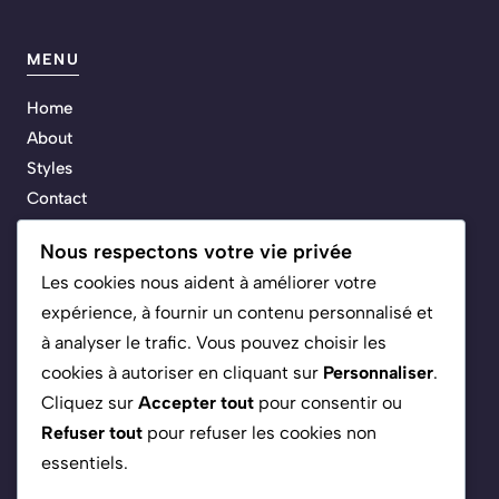
MENU
Home
About
Styles
Contact
Nous respectons votre vie privée
Les cookies nous aident à améliorer votre
ARCHIVES
expérience, à fournir un contenu personnalisé et
à analyser le trafic. Vous pouvez choisir les
Automatisation & IA
cookies à autoriser en cliquant sur
Personnaliser
.
Économiser de l'argent
Cliquez sur
Accepter tout
pour consentir ou
Épargner et investir son argent
Refuser tout
pour refuser les cookies non
Gagner de l'argent
essentiels.